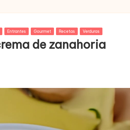
Entrantes
Gourmet
Recetas
Verduras
crema de zanahoria