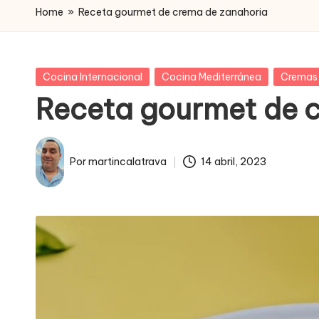
Home
»
Receta gourmet de crema de zanahoria
Publicada
Cocina Internacional
Cocina Mediterránea
Cremas
en
Receta gourmet de 
Por
martincalatrava
14 abril, 2023
Publicado
por