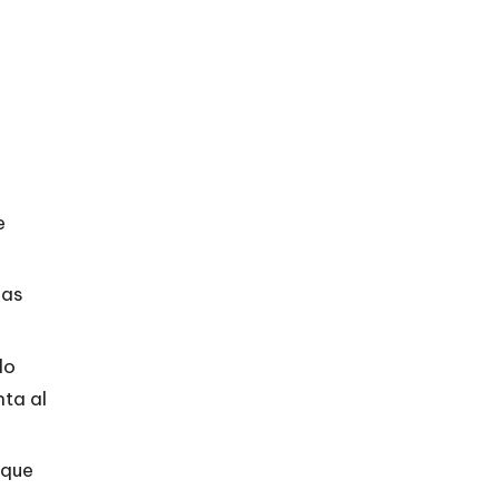
e
ias
do
nta al
 que