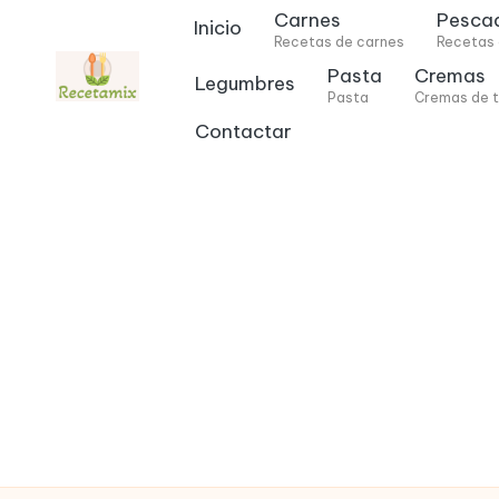
Carnes
Pesca
Inicio
Recetas de carnes
Recetas
Saltar
Pasta
Cremas
Legumbres
al
Pasta
Cremas de t
contenido
Contactar