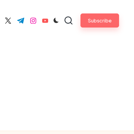
Subscribe
cebook.com
twitter.com
t.me
instagram.com
youtube.com